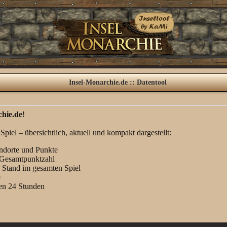
Insel-Monarchie.de :: Datentool
chie.de
!
piel – übersichtlich, aktuell und kompakt dargestellt:
andorte und Punkte
d Gesamtpunktzahl
 Stand im gesamten Spiel
e
ten 24 Stunden