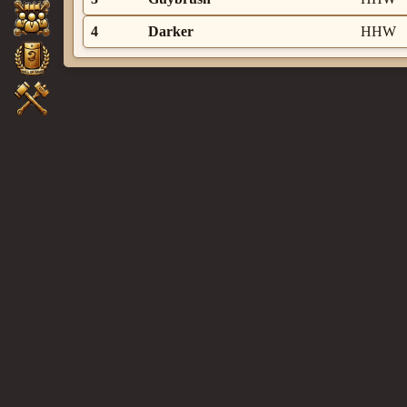
4
Darker
HHW