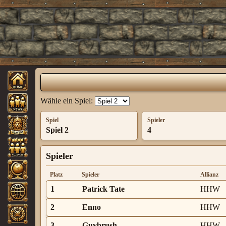
Wähle ein Spiel:
Spiel
Spieler
Spiel 2
4
Spieler
Platz
Spieler
Allianz
1
Patrick Tate
HHW
2
Enno
HHW
3
Guybrush
HHW