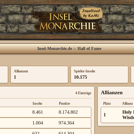
Insel-Monarchie.de :: Hall of Fame
Allianzen
Spieler-Inseln
1
10.175
Allianzen
4 Einträge
Inseln
Punkte
Platz
Allianz
8.461
8.174.802
Holy 
1
Wisd
1.004
974.364
632
614.304